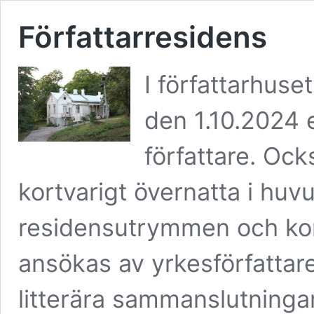
Författarresidens
I författarhuse
den 1.10.2024 
författare. Ock
kortvarigt övernatta i huv
residensutrymmen och kor
ansökas av yrkesförfatta
litterära sammanslutninga