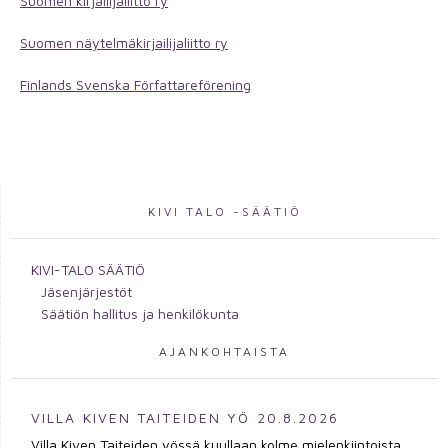
Suomen kirjailijaliitto ry
Suomen näytelmäkirjailijaliitto ry
Finlands Svenska Författareförening
KIVI TALO -SÄÄTIÖ
KIVI-TALO SÄÄTIÖ
Jäsenjärjestöt
Säätiön hallitus ja henkilökunta
AJANKOHTAISTA
VILLA KIVEN TAITEIDEN YÖ 20.8.2026
Villa Kiven Taiteiden yössä kuullaan kolme mielenkiintoista