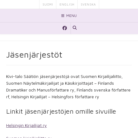
Skip
SUOMI
ENGLISH
SVENSKA
to
MENU
content
Jäsenjärjestöt
Kivi-talo Säätiön jäsenjärjestöjä ovat Suomen Kirjailijaliitto,
Suomen Näytelmäkirjailijat ja Käsikirjoittajat – Finlands
Dramatiker och Manusförfattare ry, Finlands svenska författere
rf, Helsingin Kirjailijat – Helsingfors författare ry
Linkit jäsenjärjestöjen omille sivuille
Helsingin Kirjailijat ry