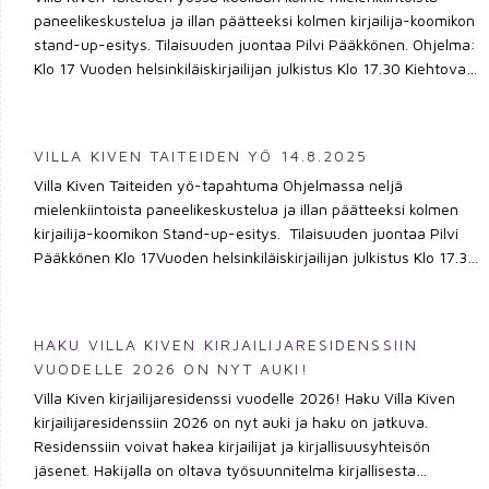
paneelikeskustelua ja illan päätteeksi kolmen kirjailija-koomikon
stand-up-esitys. Tilaisuuden juontaa Pilvi Pääkkönen. Ohjelma:
Klo 17 Vuoden helsinkiläiskirjailijan julkistus Klo 17.30 Kiehtova
kansanperinneMikä kansanperinteessä inspiroi ja mitä sen
kautta voi kertoa nykymaailmasta? Melina Marras, Toni
Saarinen ja Terhi Tarkiainen keskustelevat folkloren käytöstä
VILLA KIVEN TAITEIDEN YÖ 14.8.2025
kaunokirjallisuudessa. Haastattelijana Elina Loisa. Klo 18.30
Villa Kiven Taiteiden yö-tapahtuma Ohjelmassa neljä
NaturhaveriernaKeskustelu Malin Kivelän kanssa hänen
mielenkiintoista paneelikeskustelua ja illan päätteeksi kolmen
kirjastaan Naturhaverierna – ihmisen monimutkaisesta
kirjailija-koomikon Stand-up-esitys. Tilaisuuden juontaa Pilvi
suhteesta luontoon, ilmastotuskasta ja kaipuusta villiin
Pääkkönen Klo 17Vuoden helsinkiläiskirjailijan julkistus Klo 17.30
luontoon. Haastattelija: Aapo Roselius Klo 19.30 Eläinkertojat
Helsingfors – en historia av motsättningar och friktioner Aapo
kirjoissa: inhimillistämistä vai kirjallinen keino?Romaanien ei-
Roselius för ett samtal med Kjell Westö om samhälleliga
inhimillisistä kertojista ja eläinhahmojen inhimillistämisestä
friktioner som har format Helsingfors under de senaste 150 år.
keskustelevat kirjailijat Katja Kettu ja Laura Gustafsson, jotka
HAKU VILLA KIVEN KIRJAILIJARESIDENSSIIN
Klo 18.30Rajalla Mikä on kirjallisuuden merkitys
molemmat ovat teoksissaan antaneet eläimelle kyvyn puhua
VUODELLE 2026 ON NYT AUKI!
yhteiskunnallisten muutosten keskellä, jossa taiteen liikkumatila
ihmisten kielellä. Haastattelijana Kati-Annika Ansas. Klo 20.30
Villa Kiven kirjailijaresidenssi vuodelle 2026! Haku Villa Kiven
on uhattuna? Miten kirjallisuus voisi toimia jopa vastarintana?
Stand up!Kirjailija-koomikot Joonas Kallonen, Olavi Koistinen ja
kirjailijaresidenssiin 2026 on nyt auki ja haku on jatkuva.
Löytyykö vastaus rajalta, kirjailijoilta, jotka ovat sitä tavalla tai
Kaisa Pylkkänen Joonas Kallonen on viestintäammattilainen,
Residenssiin voivat hakea kirjailijat ja kirjallisuusyhteisön
toisella rikkoneet? Keskustelemassa kirjailijat Aino Vähäpesola,
kirjailija ja stand-up koomikko. Hän löytää huumoria arkipäivän
jäsenet. Hakijalla on oltava työsuunnitelma kirjallisesta
Taneli Viljanen ja Laura Laakso. Haastatteijana Kati-Annika
havainnoista, politiikasta ja elämän rivoimmista puolista. Olavi