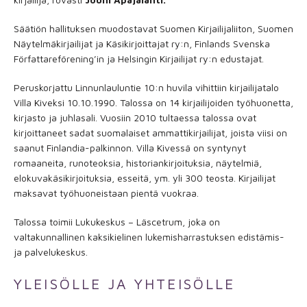
Säätiön hallituksen muodostavat Suomen Kirjailijaliiton, Suomen
Näytelmäkirjailijat ja Käsikirjoittajat ry:n, Finlands Svenska
Författareförening’in ja Helsingin Kirjailijat ry:n edustajat.
Peruskorjattu Linnunlauluntie 10:n huvila vihittiin kirjailijatalo
Villa Kiveksi 10.10.1990. Talossa on 14 kirjailijoiden työhuonetta,
kirjasto ja juhlasali. Vuosiin 2010 tultaessa talossa ovat
kirjoittaneet sadat suomalaiset ammattikirjailijat, joista viisi on
saanut Finlandia-palkinnon. Villa Kivessä on syntynyt
romaaneita, runoteoksia, historiankirjoituksia, näytelmiä,
elokuvakäsikirjoituksia, esseitä, ym. yli 300 teosta. Kirjailijat
maksavat työhuoneistaan pientä vuokraa.
Talossa toimii Lukukeskus – Läscetrum, joka on
valtakunnallinen kaksikielinen lukemisharrastuksen edistämis-
ja palvelukeskus.
YLEISÖLLE JA YHTEISÖLLE