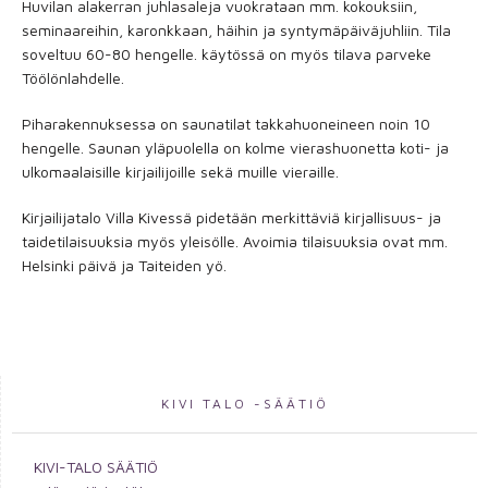
Huvilan alakerran juhlasaleja vuokrataan mm. kokouksiin,
seminaareihin, karonkkaan, häihin ja syntymäpäiväjuhliin. Tila
soveltuu 60-80 hengelle. käytössä on myös tilava parveke
Töölönlahdelle.
Piharakennuksessa on saunatilat takkahuoneineen noin 10
hengelle. Saunan yläpuolella on kolme vierashuonetta koti- ja
ulkomaalaisille kirjailijoille sekä muille vieraille.
Kirjailijatalo Villa Kivessä pidetään merkittäviä kirjallisuus- ja
taidetilaisuuksia myös yleisölle. Avoimia tilaisuuksia ovat mm.
Helsinki päivä ja Taiteiden yö.
KIVI TALO -SÄÄTIÖ
KIVI-TALO SÄÄTIÖ