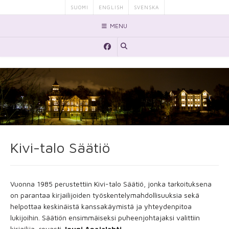
Skip
SUOMI
ENGLISH
SVENSKA
to
MENU
content
Kivi-talo Säätiö
Vuonna 1985 perustettiin Kivi-talo Säätiö, jonka tarkoituksena
on parantaa kirjailijoiden työskentelymahdollisuuksia sekä
helpottaa keskinäistä kanssakäymistä ja yhteydenpitoa
lukijoihin. Säätiön ensimmäiseksi puheenjohtajaksi valittiin
kirjailija, rovasti
Jouni Apajalahti.