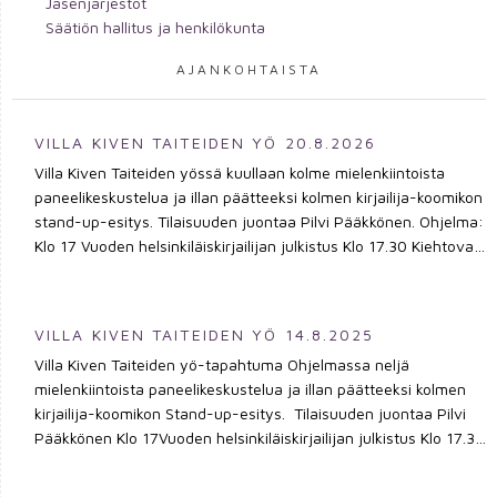
Jäsenjärjestöt
Säätiön hallitus ja henkilökunta
AJANKOHTAISTA
VILLA KIVEN TAITEIDEN YÖ 20.8.2026
Villa Kiven Taiteiden yössä kuullaan kolme mielenkiintoista
paneelikeskustelua ja illan päätteeksi kolmen kirjailija-koomikon
stand-up-esitys. Tilaisuuden juontaa Pilvi Pääkkönen. Ohjelma:
Klo 17 Vuoden helsinkiläiskirjailijan julkistus Klo 17.30 Kiehtova
kansanperinneMikä kansanperinteessä inspiroi ja mitä sen
kautta voi kertoa nykymaailmasta? Melina Marras, Toni
Saarinen ja Terhi Tarkiainen keskustelevat folkloren käytöstä
VILLA KIVEN TAITEIDEN YÖ 14.8.2025
kaunokirjallisuudessa. Haastattelijana Elina Loisa. Klo 18.30
Villa Kiven Taiteiden yö-tapahtuma Ohjelmassa neljä
NaturhaveriernaKeskustelu Malin Kivelän kanssa hänen
mielenkiintoista paneelikeskustelua ja illan päätteeksi kolmen
kirjastaan Naturhaverierna – ihmisen monimutkaisesta
kirjailija-koomikon Stand-up-esitys. Tilaisuuden juontaa Pilvi
suhteesta luontoon, ilmastotuskasta ja kaipuusta villiin
Pääkkönen Klo 17Vuoden helsinkiläiskirjailijan julkistus Klo 17.30
luontoon. Haastattelija: Aapo Roselius Klo 19.30 Eläinkertojat
Helsingfors – en historia av motsättningar och friktioner Aapo
kirjoissa: inhimillistämistä vai kirjallinen keino?Romaanien ei-
Roselius för ett samtal med Kjell Westö om samhälleliga
inhimillisistä kertojista ja eläinhahmojen inhimillistämisestä