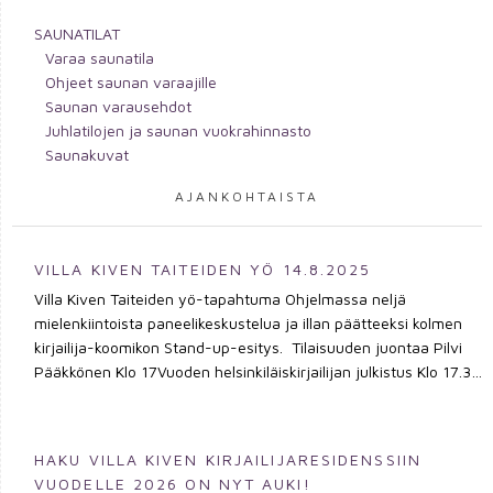
SAUNATILAT
Varaa saunatila
Ohjeet saunan varaajille
Saunan varausehdot
Juhlatilojen ja saunan vuokrahinnasto
Saunakuvat
AJANKOHTAISTA
VILLA KIVEN TAITEIDEN YÖ 14.8.2025
Villa Kiven Taiteiden yö-tapahtuma Ohjelmassa neljä
mielenkiintoista paneelikeskustelua ja illan päätteeksi kolmen
kirjailija-koomikon Stand-up-esitys. Tilaisuuden juontaa Pilvi
Pääkkönen Klo 17Vuoden helsinkiläiskirjailijan julkistus Klo 17.30
Helsingfors – en historia av motsättningar och friktioner Aapo
Roselius för ett samtal med Kjell Westö om samhälleliga
friktioner som har format Helsingfors under de senaste 150 år.
HAKU VILLA KIVEN KIRJAILIJARESIDENSSIIN
Klo 18.30Rajalla Mikä on kirjallisuuden merkitys
VUODELLE 2026 ON NYT AUKI!
yhteiskunnallisten muutosten keskellä, jossa taiteen liikkumatila