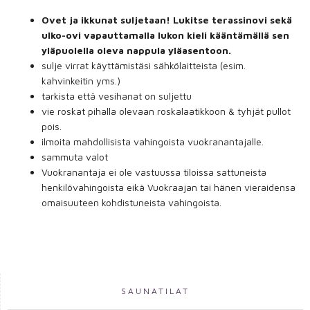
Ovet ja ikkunat suljetaan! Lukitse terassinovi sekä
ulko-ovi vapauttamalla lukon kieli kääntämällä sen
yläpuolella oleva nappula yläasentoon.
sulje virrat käyttämistäsi sähkölaitteista (esim.
kahvinkeitin yms.)
tarkista että vesihanat on suljettu
vie roskat pihalla olevaan roskalaatikkoon & tyhjät pullot
pois.
ilmoita mahdollisista vahingoista vuokranantajalle.
sammuta valot
Vuokranantaja ei ole vastuussa tiloissa sattuneista
henkilövahingoista eikä Vuokraajan tai hänen vieraidensa
omaisuuteen kohdistuneista vahingoista.
SAUNATILAT