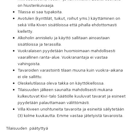
on hiustenkuivaaja.
Tilassa ei saa tupakoita.
Avotulen (kynttilät, tuikut, roihut yms.) käyttäminen on
sekä Villa Kiven sisätiloissa että pihalla ehdottomasti
kielletty.
Alkoholin anniskelu ja käyttö sallitaan ainoastaan
sisätiloissa ja terassilla.
Vuokralaisen pyydetään huomioimaan mahdollisesti
vaarallinen ranta-alue. Vuokranantaja ei vastaa
vahingoista.
Tavaroiden varastointi tilaan muuna kuin vuokra-aikana
ei ole sallittu.
Oleskelutilassa oleva takka on käyttökiellossa.
Tilaisuuden jälkeen saunalta mahdollisesti mukana
kulkeutuvat Kivi-talo Säätiölle kuuluvat tavarat ja esineet
pyydetään palauttamaan välittömästi.
Villa Kiveen unohtuneita tavaroita ja esineitä säilytetään
(3) kolme kuukautta. Emme vastaa jätetyistä tavaroista.
Tilaisuuden päätyttyä