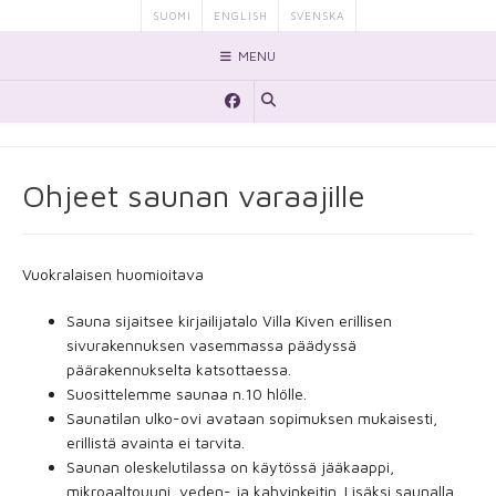
Skip
SUOMI
ENGLISH
SVENSKA
to
MENU
content
Ohjeet saunan varaajille
Vuokralaisen huomioitava
Sauna sijaitsee kirjailijatalo Villa Kiven erillisen
sivurakennuksen vasemmassa päädyssä
päärakennukselta katsottaessa.
Suosittelemme saunaa n.10 hlölle.
Saunatilan ulko-ovi avataan sopimuksen mukaisesti,
erillistä avainta ei tarvita.
Saunan oleskelutilassa on käytössä jääkaappi,
mikroaaltouuni, veden- ja kahvinkeitin. Lisäksi saunalla