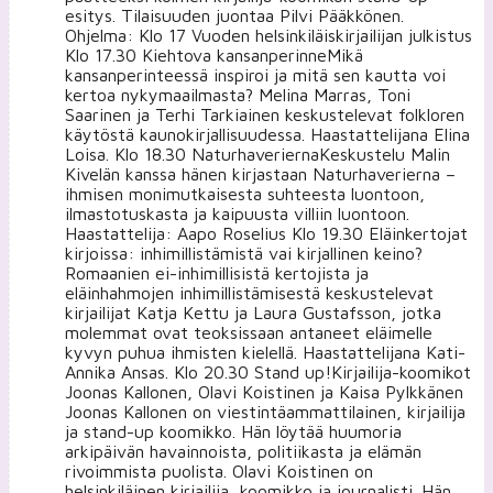
esitys. Tilaisuuden juontaa Pilvi Pääkkönen.
Ohjelma: Klo 17 Vuoden helsinkiläiskirjailijan julkistus
Klo 17.30 Kiehtova kansanperinneMikä
kansanperinteessä inspiroi ja mitä sen kautta voi
kertoa nykymaailmasta? Melina Marras, Toni
Saarinen ja Terhi Tarkiainen keskustelevat folkloren
käytöstä kaunokirjallisuudessa. Haastattelijana Elina
Loisa. Klo 18.30 NaturhaveriernaKeskustelu Malin
Kivelän kanssa hänen kirjastaan Naturhaverierna –
ihmisen monimutkaisesta suhteesta luontoon,
ilmastotuskasta ja kaipuusta villiin luontoon.
Haastattelija: Aapo Roselius Klo 19.30 Eläinkertojat
kirjoissa: inhimillistämistä vai kirjallinen keino?
Romaanien ei-inhimillisistä kertojista ja
eläinhahmojen inhimillistämisestä keskustelevat
kirjailijat Katja Kettu ja Laura Gustafsson, jotka
molemmat ovat teoksissaan antaneet eläimelle
kyvyn puhua ihmisten kielellä. Haastattelijana Kati-
Annika Ansas. Klo 20.30 Stand up!Kirjailija-koomikot
Joonas Kallonen, Olavi Koistinen ja Kaisa Pylkkänen
Joonas Kallonen on viestintäammattilainen, kirjailija
ja stand-up koomikko. Hän löytää huumoria
arkipäivän havainnoista, politiikasta ja elämän
rivoimmista puolista. Olavi Koistinen on
helsinkiläinen kirjailija, koomikko ja journalisti. Hän