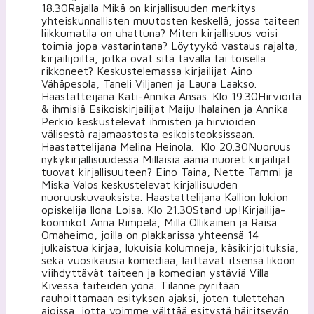
18.30Rajalla Mikä on kirjallisuuden merkitys
yhteiskunnallisten muutosten keskellä, jossa taiteen
liikkumatila on uhattuna? Miten kirjallisuus voisi
toimia jopa vastarintana? Löytyykö vastaus rajalta,
kirjailijoilta, jotka ovat sitä tavalla tai toisella
rikkoneet? Keskustelemassa kirjailijat Aino
Vähäpesola, Taneli Viljanen ja Laura Laakso.
Haastatteijana Kati-Annika Ansas. Klo 19.30Hirviöitä
& ihmisiä Esikoiskirjailijat Maiju Ihalainen ja Annika
Perkiö keskustelevat ihmisten ja hirviöiden
välisestä rajamaastosta esikoisteoksissaan.
Haastattelijana Melina Heinola. Klo 20.30Nuoruus
nykykirjallisuudessa Millaisia ääniä nuoret kirjailijat
tuovat kirjallisuuteen? Eino Taina, Nette Tammi ja
Miska Valos keskustelevat kirjallisuuden
nuoruuskuvauksista. Haastattelijana Kallion lukion
opiskelija Ilona Loisa. Klo 21.30Stand up!Kirjailija-
koomikot Anna Rimpelä, Milla Ollikainen ja Raisa
Omaheimo, joilla on plakkarissa yhteensä 14
julkaistua kirjaa, lukuisia kolumneja, käsikirjoituksia,
sekä vuosikausia komediaa, laittavat itsensä likoon
viihdyttävät taiteen ja komedian ystäviä Villa
Kivessä taiteiden yönä. Tilanne pyritään
rauhoittamaan esityksen ajaksi, joten tulettehan
ajoissa, jotta voimme välttää esitystä häiritsevän