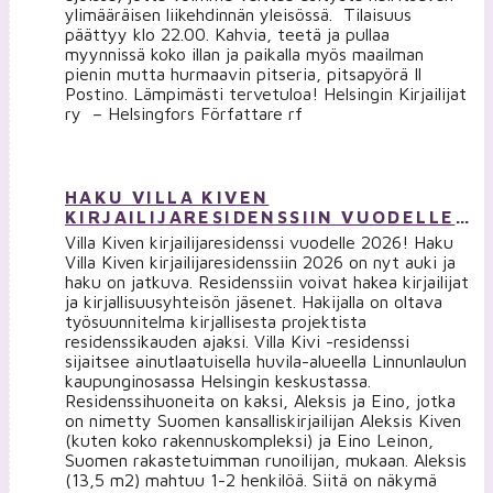
ylimääräisen liikehdinnän yleisössä. Tilaisuus
päättyy klo 22.00. Kahvia, teetä ja pullaa
myynnissä koko illan ja paikalla myös maailman
pienin mutta hurmaavin pitseria, pitsapyörä Il
Postino. Lämpimästi tervetuloa! Helsingin Kirjailijat
ry – Helsingfors Författare rf
HAKU VILLA KIVEN
KIRJAILIJARESIDENSSIIN VUODELLE
2026 ON NYT AUKI!
Villa Kiven kirjailijaresidenssi vuodelle 2026! Haku
Villa Kiven kirjailijaresidenssiin 2026 on nyt auki ja
haku on jatkuva. Residenssiin voivat hakea kirjailijat
ja kirjallisuusyhteisön jäsenet. Hakijalla on oltava
työsuunnitelma kirjallisesta projektista
residenssikauden ajaksi. Villa Kivi -residenssi
sijaitsee ainutlaatuisella huvila-alueella Linnunlaulun
kaupunginosassa Helsingin keskustassa.
Residenssihuoneita on kaksi, Aleksis ja Eino, jotka
on nimetty Suomen kansalliskirjailijan Aleksis Kiven
(kuten koko rakennuskompleksi) ja Eino Leinon,
Suomen rakastetuimman runoilijan, mukaan. Aleksis
(13,5 m2) mahtuu 1-2 henkilöä. Siitä on näkymä