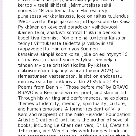
kertoo vitsejä lähiöstä, jäänmurtajista sekä
nuoresta 48 vuoden iästään. Hän esiintyy
punaisessa verkkariasussa, joka on raikas tuulahdus
1980-luvulta. Kirjailija-käsikirjoittaja-koomikko Kaisa
Pylkkänen on kävelevä paradoksi: vaihdevuosi-
ikäinen teini, anarkisti kontrollifriikki ja peniksiä
kadehtiva feministi. Yön pimeinä tunteina Kaisa on
tehnyt vi**tuksesta taidetta ja valkoviinistä
ryppyvoidetta. Hän on myös Suomen
kansainvälisimpiä koomikoita, joka on esiintynyt 16
eri maassa ja saanut sooloesitykselleen neljän
tähden arvioita brittikriitikoilta. Pylkkäsen
esikoisromaani Räjähdysvaara (Tammi 2023) sai
riemastuneen vastaanoton, ja sitä on ehdotettu
mm. osaksi äitiyspakkausta. klo 21.35 klo 21.35
Poems from Benin – “Those before me” by BRAVO
BRAVO is a Beninese writer, poet, and slam artist.
Through his writing and performances, he explores
themes of identity, memory, spirituality, culture,
and human emotions. A former resident of Villa
Karo and recipient of the Niilo Helander Foundation
Artistic Creation Grant, he is the author of several
books, including Le Chant des vers, Dr Li, C’était à
Tchirimina, and Wendia. His work bridges tradition
and contemporary creation, offering a voice that is