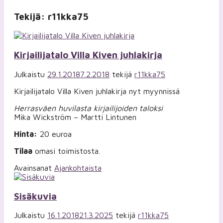
Tekijä:
r11kka75
Kirjailijatalo Villa Kiven juhlakirja
Julkaistu
29.1.2018
7.2.2018
tekijä
r11kka75
Kirjailijatalo Villa Kiven juhlakirja nyt myynnissä
Herrasväen huvilasta kirjailijoiden taloksi
Mika Wickström – Martti Lintunen
Hinta:
20 euroa
Tilaa
omasi toimistosta.
Avainsanat
Ajankohtaista
Sisäkuvia
Julkaistu
16.1.2018
21.3.2025
tekijä
r11kka75