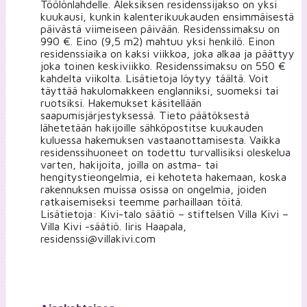
Töölönlahdelle. Aleksiksen residenssijakso on yksi
kuukausi, kunkin kalenterikuukauden ensimmäisestä
päivästä viimeiseen päivään. Residenssimaksu on
990 €. Eino (9,5 m2) mahtuu yksi henkilö. Einon
residenssiaika on kaksi viikkoa, joka alkaa ja päättyy
joka toinen keskiviikko. Residenssimaksu on 550 €
kahdelta viikolta. Lisätietoja löytyy täältä. Voit
täyttää hakulomakkeen englanniksi, suomeksi tai
ruotsiksi. Hakemukset käsitellään
saapumisjärjestyksessä. Tieto päätöksestä
lähetetään hakijoille sähköpostitse kuukauden
kuluessa hakemuksen vastaanottamisesta. Vaikka
residenssihuoneet on todettu turvallisiksi oleskelua
varten, hakijoita, joilla on astma- tai
hengitystieongelmia, ei kehoteta hakemaan, koska
rakennuksen muissa osissa on ongelmia, joiden
ratkaisemiseksi teemme parhaillaan töitä.
Lisätietoja: Kivi-talo säätiö – stiftelsen Villa Kivi –
Villa Kivi -säätiö. Iiris Haapala,
residenssi@villakivi.com