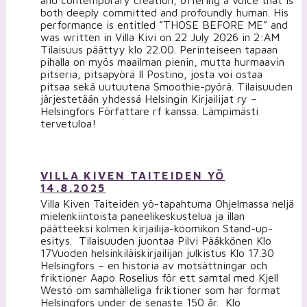
both deeply committed and profoundly human. His
performance is entitled ”THOSE BEFORE ME” and
was written in Villa Kivi on 22 July 2026 in 2:AM
Tilaisuus päättyy klo 22.00. Perinteiseen tapaan
pihalla on myös maailman pienin, mutta hurmaavin
pitseria, pitsapyörä Il Postino, josta voi ostaa
pitsaa sekä uutuutena Smoothie-pyörä. Tilaisuuden
järjestetään yhdessä Helsingin Kirjailijat ry –
Helsingfors Författare rf kanssa. Lämpimästi
tervetuloa!
VILLA KIVEN TAITEIDEN YÖ
14.8.2025
Villa Kiven Taiteiden yö-tapahtuma Ohjelmassa neljä
mielenkiintoista paneelikeskustelua ja illan
päätteeksi kolmen kirjailija-koomikon Stand-up-
esitys. Tilaisuuden juontaa Pilvi Pääkkönen Klo
17Vuoden helsinkiläiskirjailijan julkistus Klo 17.30
Helsingfors – en historia av motsättningar och
friktioner Aapo Roselius för ett samtal med Kjell
Westö om samhälleliga friktioner som har format
Helsingfors under de senaste 150 år. Klo