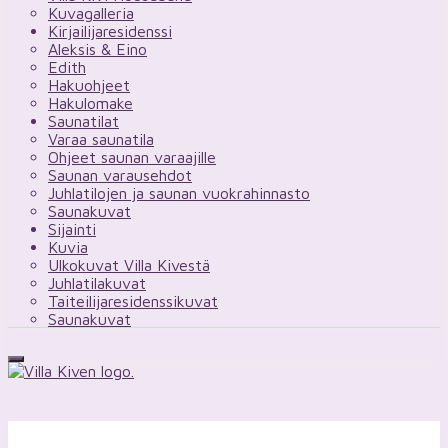
Kuvagalleria
Kirjailijaresidenssi
Aleksis & Eino
Edith
Hakuohjeet
Hakulomake
Saunatilat
Varaa saunatila
Ohjeet saunan varaajille
Saunan varausehdot
Juhlatilojen ja saunan vuokrahinnasto
Saunakuvat
Sijainti
Kuvia
Ulkokuvat Villa Kivestä
Juhlatilakuvat
Taiteilijaresidenssikuvat
Saunakuvat