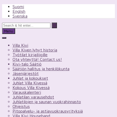
Skip
Suomi
to
English
content
Svenska
Menu
Villa Kivi
Villa Kiven lyhyt historia
Työtilat kirjailijoille
Ota yhteyttä! Contact us!
Kivi-talo Säätiö
Säätiön hallitus ja henkilökunta
Jäsenjärjestöt
Juhlat ja kokoukset
Juhlat Villa Kivessä
Kokous Villa Kivessä
Varauskalenteri
Juhlatilan varausehdot
Juhlatilojen ja saunan vuokrahinnasto
Ohjeistus
Pitopalvelu- ja astiavuokrausyrityksiä
Villa Kivi Houseband