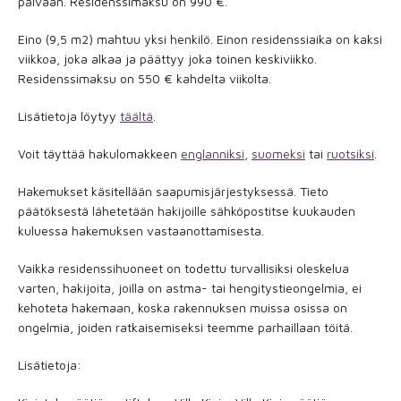
päivään. Residenssimaksu on 990 €.
Eino (9,5 m2) mahtuu yksi henkilö. Einon residenssiaika on kaksi
viikkoa, joka alkaa ja päättyy joka toinen keskiviikko.
Residenssimaksu on 550 € kahdelta viikolta.
Lisätietoja löytyy
täältä
.
Voit täyttää hakulomakkeen
englanniksi
,
suomeksi
tai
ruotsiksi
.
Hakemukset käsitellään saapumisjärjestyksessä. Tieto
päätöksestä lähetetään hakijoille sähköpostitse kuukauden
kuluessa hakemuksen vastaanottamisesta.
Vaikka residenssihuoneet on todettu turvallisiksi oleskelua
varten, hakijoita, joilla on astma- tai hengitystieongelmia, ei
kehoteta hakemaan, koska rakennuksen muissa osissa on
ongelmia, joiden ratkaisemiseksi teemme parhaillaan töitä.
Lisätietoja: