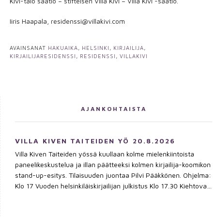
Kivi-talo säätiö – stiftelsen Villa Kivi – Villa Kivi -säätiö.
Iiris Haapala, residenssi@villakivi.com
AVAINSANAT
HAKUAIKA
,
HELSINKI
,
KIRJAILIJA
,
KIRJAILIJARESIDENSSI
,
RESIDENSSI
,
VILLAKIVI
AJANKOHTAISTA
VILLA KIVEN TAITEIDEN YÖ 20.8.2026
Villa Kiven Taiteiden yössä kuullaan kolme mielenkiintoista
paneelikeskustelua ja illan päätteeksi kolmen kirjailija-koomikon
stand-up-esitys. Tilaisuuden juontaa Pilvi Pääkkönen. Ohjelma:
Klo 17 Vuoden helsinkiläiskirjailijan julkistus Klo 17.30 Kiehtova
kansanperinneMikä kansanperinteessä inspiroi ja mitä sen
kautta voi kertoa nykymaailmasta? Melina Marras, Toni