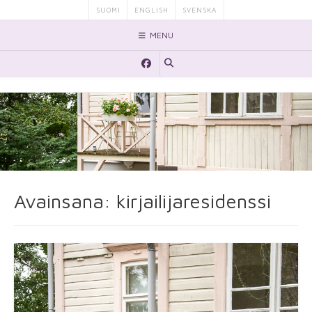
Skip
SUOMI
ENGLISH
SVENSKA
to
MENU
content
Avainsana:
kirjailijaresidenssi