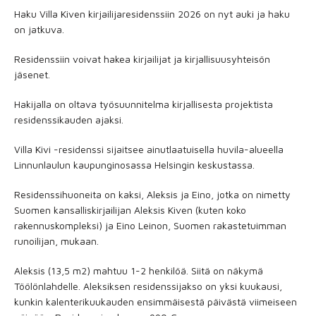
Haku Villa Kiven kirjailijaresidenssiin 2026 on nyt auki ja haku
on jatkuva.
Residenssiin voivat hakea kirjailijat ja kirjallisuusyhteisön
jäsenet.
Hakijalla on oltava työsuunnitelma kirjallisesta projektista
residenssikauden ajaksi.
Villa Kivi -residenssi sijaitsee ainutlaatuisella huvila-alueella
Linnunlaulun kaupunginosassa Helsingin keskustassa.
Residenssihuoneita on kaksi, Aleksis ja Eino, jotka on nimetty
Suomen kansalliskirjailijan Aleksis Kiven (kuten koko
rakennuskompleksi) ja Eino Leinon, Suomen rakastetuimman
runoilijan, mukaan.
Aleksis (13,5 m2) mahtuu 1-2 henkilöä. Siitä on näkymä
Töölönlahdelle. Aleksiksen residenssijakso on yksi kuukausi,
kunkin kalenterikuukauden ensimmäisestä päivästä viimeiseen